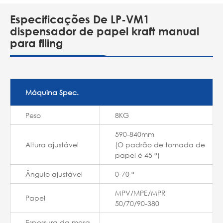
Especificações De LP-VM1
dispensador de papel kraft manual
para flling
Máquina Spec.
Peso
8KG
590-840mm
Altura ajustável
(O padrão de tomada de
papel é 45 °)
Ângulo ajustável
0-70 °
MPV/MPE/MPR
Papel
50/70/90-380
Espessura da mesa