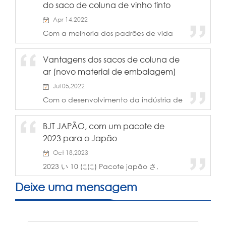
do saco de coluna de vinho tinto
Apr 14,2022
Com a melhoria dos padrões de vida
das pessoas, a maioria dos jovens agora
escolhe o vinho tinto para mostrar seu
Vantagens dos sacos de coluna de
sabor de vida e as vendas de vinho
ar (novo material de embalagem)
tinto na Internet têm aumentado nos
últimos anos. Bu...
Jul 05,2022
Com o desenvolvimento da indústria de
comércio eletrônico, a indústria de
logística expressa também está
BJT JAPÃO, com um pacote de
aumentando, e mais e mais pessoas
2023 para o Japão
optam por fazer compras online. Por um
lado, as mercadorias são geralmente
Oct 18,2023
mais baratas do que...
2023 い 10 にに) Pacote japão さ,
Pacote japão com o japão に
Deixe uma mensagem