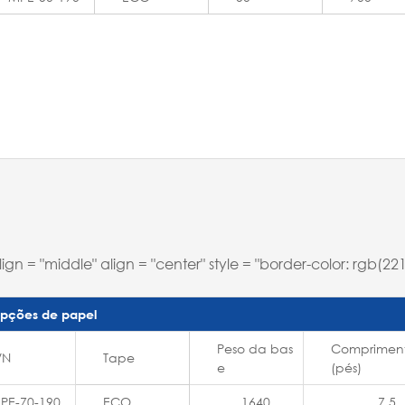
align = "middle" align = "center" style = "border-color: rgb(
pções de papel
Peso da bas
Comprimen
/N
Tape
e
(pés)
PE-70-190
ECO
1640
7.5