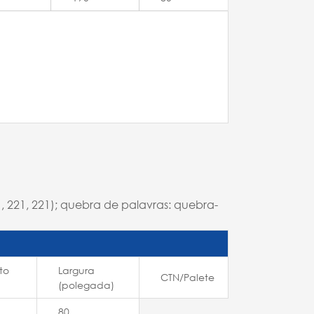
221, 221, 221); quebra de palavras: quebra-
to
Largura
CTN/Palete
(polegada)
80