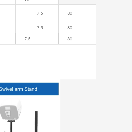
7.5
80
7.5
80
7.5
80