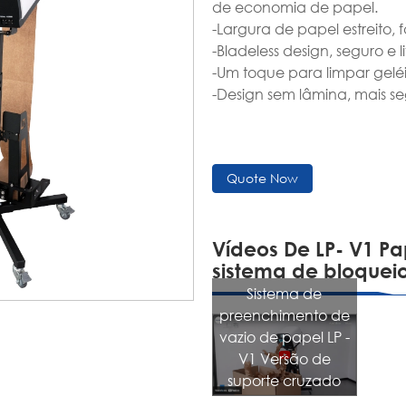
de economia de papel.
-Largura de papel estreito, f
-Bladeless design, seguro e
-Um toque para limpar geléi
-Design sem lâmina, mais s
Quote Now
Vídeos De LP- V1 P
sistema de bloquei
Sistema de
preenchimento de
vazio de papel LP -
V1 Versão de
suporte cruzado