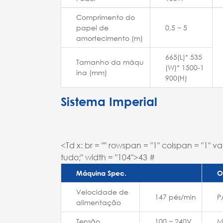
Comprimento do
papel de
0,5 ~ 5
amortecimento (m)
665(L)* 535
Tamanho da máqu
(W)* 1500-1
ina (mm)
900(H)
Sistema Imperial
<Td x: br = "" rowspan = "1" colspan = "1" v
tudo;" width = "104">43 #
Máquina Spec.
O
Velocidade de
147 pés/min
P
alimentação
Tensão
100 ~ 240V
M