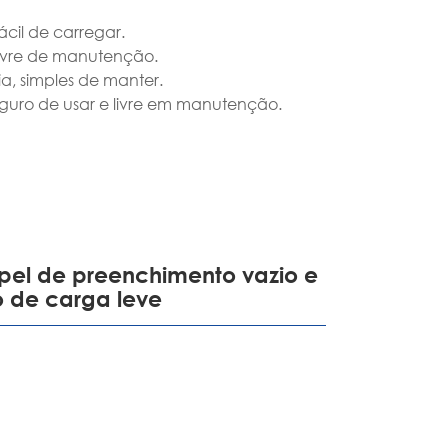
português
ácil de carregar.
 livre de manutenção.
ไทย
a, simples de manter.
eguro de usar e livre em manutenção.
tiếng việt
apel de preenchimento vazio e
o de carga leve