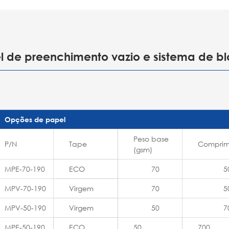
el de preenchimento vazio e sistema de b
Opções de papel
Peso base
P/N
Tape
Comprim
(gsm)
MPE-70-190
ECO
70
5
MPV-70-190
Virgem
70
5
MPV-50-190
Virgem
50
7
MPE-50-190
ECO
50
700