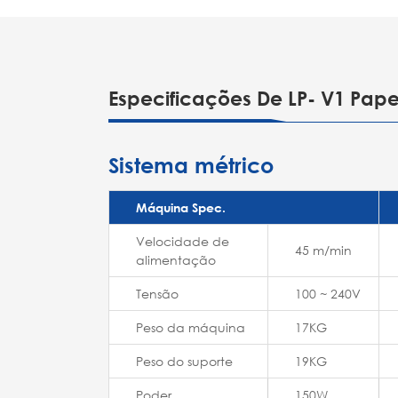
Especificações De LP- V1 Pap
Sistema métrico
Máquina Spec.
Velocidade de
45 m/min
alimentação
Tensão
100 ~ 240V
Peso da máquina
17KG
Peso do suporte
19KG
Poder
150W