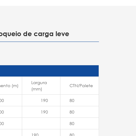
loqueio de carga leve
Largura
ento (m)
CTN/Palete
(mm)
00
190
80
00
190
80
00
80
190
80