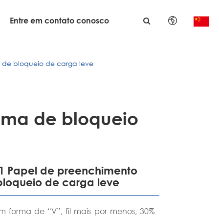
Entre em contato conosco
English
a de bloqueio de carga leve
日本語
한국어
français
tema de bloqueio
Deutsch
Español
V1 Papel de preenchimento
bloqueio de carga leve
italiano
русский
 forma de “V”, fil mais por menos, 30%