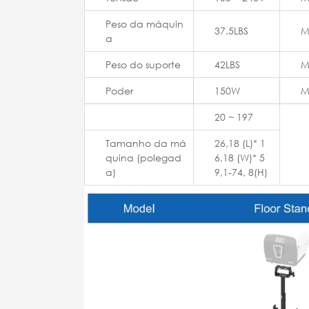
Peso da máquin
37.5LBS
M
a
Peso do suporte
42LBS
M
Poder
150W
M
20 ~ 197
Tamanho da má
26,18 (L)* 1
quina (polegad
6,18 (W)* 5
a)
9,1-74, 8(H)