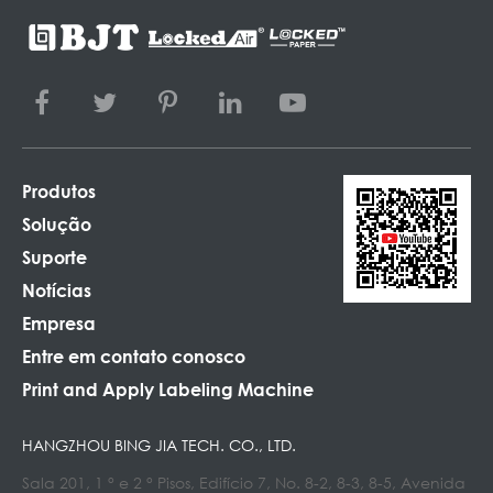
Produtos
Solução
Suporte
Notícias
Empresa
Entre em contato conosco
Print and Apply Labeling Machine
HANGZHOU BING JIA TECH. CO., LTD.
Sala 201, 1 ° e 2 ° Pisos, Edifício 7, No. 8-2, 8-3, 8-5, Avenida