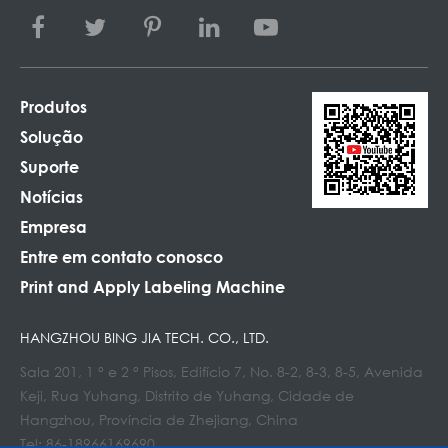
Produtos
Solução
Suporte
Notícias
Empresa
Entre em contato conosco
Print and Apply Labeling Machine
HANGZHOU BING JIA TECH. CO., LTD.
Sala 201, 1 ° e 2 ° Pisos, Edifício 7, No. 8-2, 8-3, 8-5, Avenida
Keji, Rua Yuhang, Distrito de Yuhang, Cidade de
Hangzhou, Província de Zhejiang, China
Tel: 86-18966169690