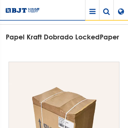
Casa
Produtos
Materiais de embalagem de proteção sustentável
Papel Kraft Dobrado LockedPaper
Papel Kraft Dobrado LockedPaper