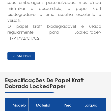
suas embalagens personalizadas, mas ainda
minimizar o desperdício, o papel kraft
biodegradável é uma escolha excelente e
versátil.
O papel kraft biodegradável é usado
regularmente para LockedPaper-
F1/V1/V2/C1/C2.
Quote Now
Especificações De Papel Kraft
Dobrado LockedPaper
Modelo
Material
Peso
Largura
C