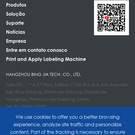
Produtos
Solução
Suporte
Notícias
Empresa
Entre em contato conosco
Print and Apply Labeling Machine
HANGZHOU BING JIA TECH. CO., LTD.
Sala 201, 1 ° e 2 ° Pisos, Edifício 7, No. 8-2, 8-3, 8-5, Avenida
Keji, Rua Yuhang, Distrito de Yuhang, Cidade de
Hangzhou, Província de Zhejiang, China
Tel: 86-18966169690
E-mail : Info@lockedair.com
We use cookies to offer you a better browsing
experience, analyze site traffic and personalize
content. Part of the tracking is necessary to ensure