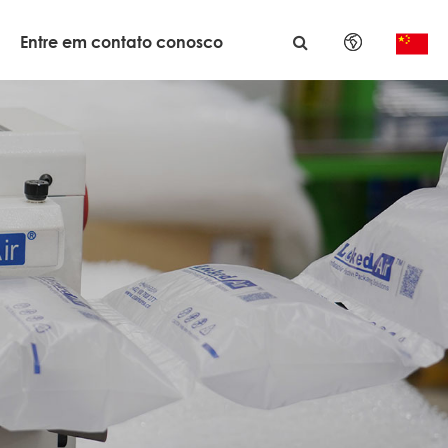
Entre em contato conosco
English
日本語
한국어
français
Deutsch
Español
italiano
русский