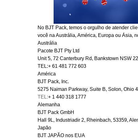
No BJT Pack, temos o orgulho de atender clie
você na Austrália, América, Europa ou Ásia, 
Austrália
Pacote BJT Pty Ltd
Unit 5, 72 Canterbury Rd, Bankstown NSW 220
TEL:+ 61 481 772 603
América
BJT Pack, Inc.
5275 Naiman Parkway, Suite B, Solon, Ohio 
TEL:
+ 1 440 318 1777
Alemanha
BJT Pack GmbH
Hall 9L, Industriadir 2, Rheinbach, 53359, A
Japão
BJT JAPÃO nos EUA