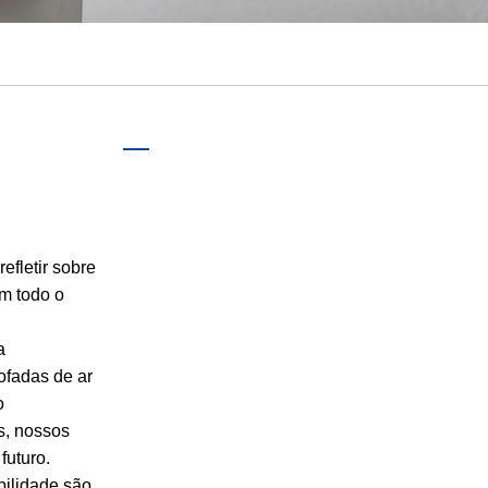
português
ไทย
tiếng việt
efletir sobre
m todo o
.
a
ofadas de ar
o
s, nossos
futuro.
bilidade são