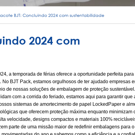
acote BJT: Concluindo 2024 com sustentabilidade
uindo 2024 com
, a temporada de férias oferece a oportunidade perfeita para r
. No BJT Pack, estamos orgulhosos de ter ajudado empresas e
eio de nossas soluções de embalagem de proteção sustentável
dam com a corrida do feriado, estamos aqui para garantir que 
ossos sistemas de amortecimento de papel LockedPaper e alm
cológicas que oferecem proteção máxima enquanto minimizam 
lta velocidade, designs compactos e materiais 100% reciclávei
em parte de uma missão maior de redefinir embalagens para o 
 movimentadas do ano e sabemos como a eficiência e a confia