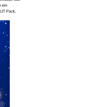
te em
BJT Pack,