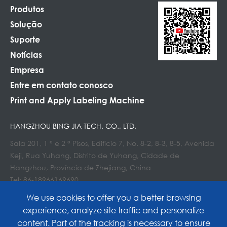
Produtos
Solução
Suporte
Notícias
Empresa
Entre em contato conosco
Print and Apply Labeling Machine
HANGZHOU BING JIA TECH. CO., LTD.
Sala 201, 1 ° e 2 ° Pisos, Edifício 7, No. 8-2, 8-3, 8-5, Avenida
Keji, Rua Yuhang, Distrito de Yuhang, Cidade de
Hangzhou, Província de Zhejiang, China
Tel: 86-18966169690
E-mail : Info@lockedair.com
We use cookies to offer you a better browsing
experience, analyze site traffic and personalize
content. Part of the tracking is necessary to ensure