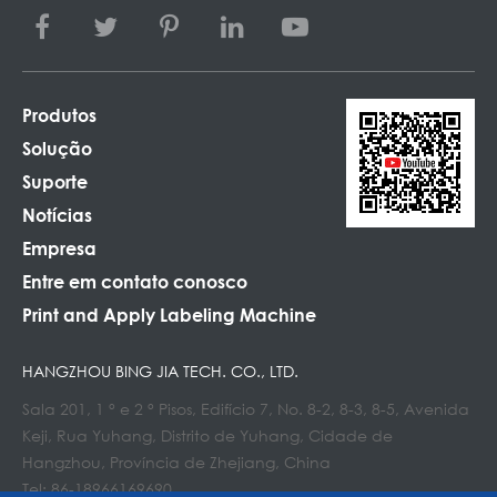
Produtos
Solução
Suporte
Notícias
Empresa
Entre em contato conosco
Print and Apply Labeling Machine
HANGZHOU BING JIA TECH. CO., LTD.
Sala 201, 1 ° e 2 ° Pisos, Edifício 7, No. 8-2, 8-3, 8-5, Avenida
Keji, Rua Yuhang, Distrito de Yuhang, Cidade de
Hangzhou, Província de Zhejiang, China
Tel: 86-18966169690